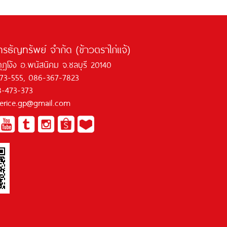
ทรธัญทรัพย์ จำกัด (ข้าวตราไก่แจ้)
กุฏโง้ง อ.พนัสนิคม จ.ชลบุรี 20140
473-555, 086-367-7823
8-473-373
jaerice.gp@gmail.com