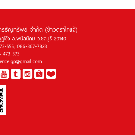
ทรธัญทรัพย์ จำกัด (ข้าวตราไก่แจ้)
กุฏโง้ง อ.พนัสนิคม จ.ชลบุรี 20140
473-555, 086-367-7823
8-473-373
jaerice.gp@gmail.com