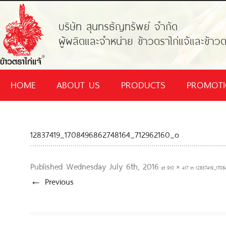
บริษัท สุนทรธัญทรัพย์ จำกัด
ผู้ผลิตและจำหน่าย ข้าวตราไก่แจ้และข้าวต
HOME
ABOUT US
PRODUCTS
PROMOT
12837419_1708496862748164_712962160_o
Published
Wednesday July 6th, 2016
at
910 × 417
in
12837419_170
← Previous