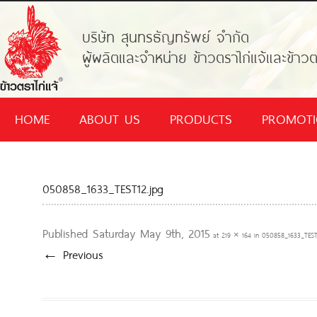
บริษัท สุนทรธัญทรัพย์ จำกัด
ผู้ผลิตและจำหน่าย ข้าวตราไก่แจ้และข้าวต
HOME
ABOUT US
PRODUCTS
PROMOT
050858_1633_TEST12.jpg
Published
Saturday May 9th, 2015
at
219 × 164
in
050858_1633_TEST
← Previous