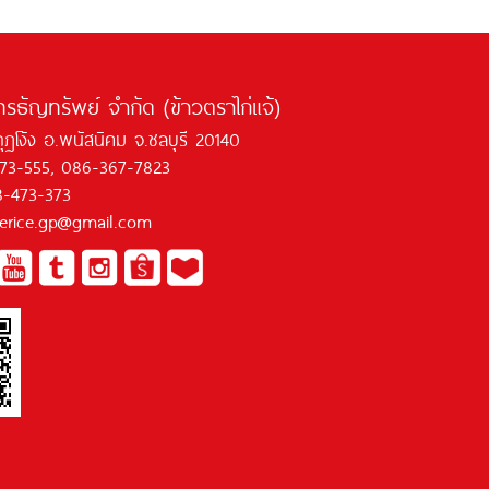
ทรธัญทรัพย์ จำกัด (ข้าวตราไก่แจ้)
กุฏโง้ง อ.พนัสนิคม จ.ชลบุรี 20140
473-555, 086-367-7823
8-473-373
jaerice.gp@gmail.com