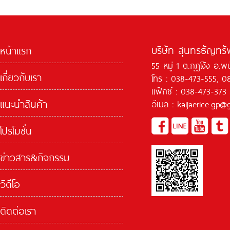
บริษัท สุนทรธัญทรัพ
หน้าแรก
55 หมู่ 1 ต.กุฏโง้ง อ.
เกี่ยวกับเรา
โทร : 038-473-555, 0
แฟ๊กซ์ : 038-473-373
แนะนำสินค้า
อีเมล : kaijaerice.gp
โปรโมชั่น
ข่าวสาร&กิจกรรม
วิดีโอ
ติดต่อเรา