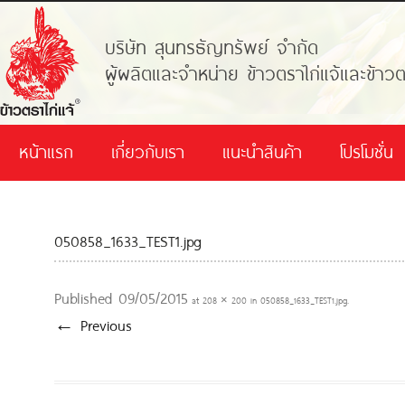
บริษัท สุนทรธัญทรัพย์ จำกัด
ผู้ผลิตและจำหน่าย ข้าวตราไก่แจ้และข้าวต
หน้าแรก
เกี่ยวกับเรา
แนะนำสินค้า
โปรโมชั่น
050858_1633_TEST1.jpg
Published
09/05/2015
at
208 × 200
in
050858_1633_TEST1.jpg
.
← Previous