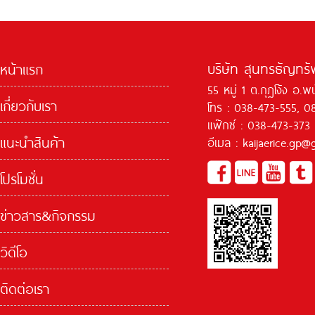
บริษัท สุนทรธัญทรัพ
หน้าแรก
55 หมู่ 1 ต.กุฏโง้ง อ.
เกี่ยวกับเรา
โทร : 038-473-555, 0
แฟ๊กซ์ : 038-473-373
แนะนำสินค้า
อีเมล : kaijaerice.gp
โปรโมชั่น
ข่าวสาร&กิจกรรม
วิดีโอ
ติดต่อเรา