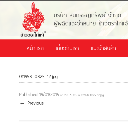
บริษัท สุนทรธัญทรัพย์ จำกัด
ผู้ผลิตและจำหน่าย ข้าวตราไก่แจ
หน้าแรก
เกี่ยวกับเรา
แนะนำสินค้า
011958_0825_12.jpg
Published
19/01/2015
at
250 × 123
in
011958_0825_12.jpg
.
← Previous