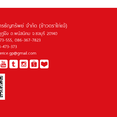
ทรธัญทรัพย์ จำกัด (ข้าวตราไก่แจ้)
กุฏโง้ง อ.พนัสนิคม จ.ชลบุรี 20140
473-555, 086-367-7823
8-473-373
jaerice.gp@gmail.com