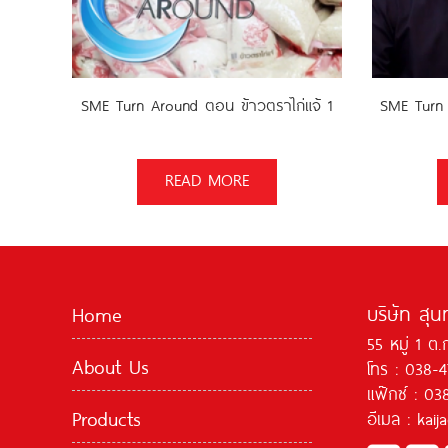
SME Turn Around ตอน ข้าวตราไก่แจ้ 1
SME Turn 
READ MORE
บริษัท สุน
Home
55 หมู่ 1 ต.
About Us
โทร : 038-
แฟ๊กซ์ : 03
Products
อีเมล : kai