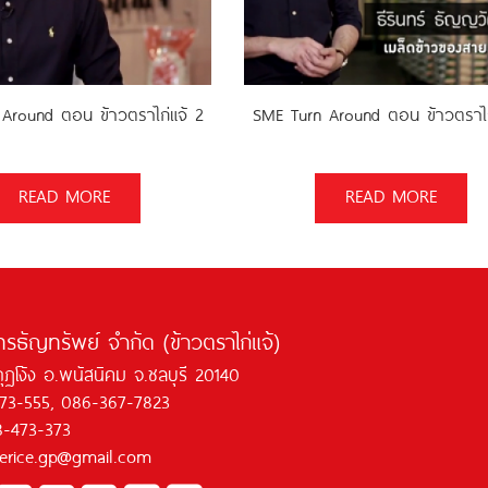
Around ตอน ข้าวตราไก่แจ้ 2
SME Turn Around ตอน ข้าวตราไก
READ MORE
READ MORE
ทรธัญทรัพย์ จำกัด (ข้าวตราไก่แจ้)
กุฏโง้ง อ.พนัสนิคม จ.ชลบุรี 20140
473-555, 086-367-7823
8-473-373
jaerice.gp@gmail.com