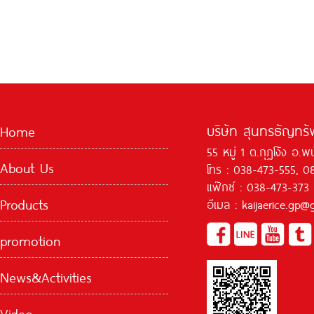
บริษัท สุนทรธัญทรัพ
Home
55 หมู่ 1 ต.กุฏโง้ง อ.
About Us
โทร : 038-473-555, 0
แฟ๊กซ์ : 038-473-373
Products
อีเมล : kaijaerice.gp
promotion
News&Activities
Video