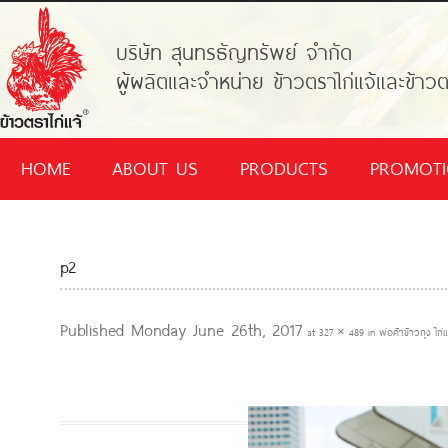
บริษัท สุนทรธัญทรัพย์ จำกัด
ผู้ผลิตและจำหน่าย ข้าวตราไก่แจ้และข้าวต
HOME
ABOUT US
PRODUCTS
PROMOT
p2
Published
Monday June 26th, 2017
at
327 × 489
in
พ่อค้าข้าวถุง ไก