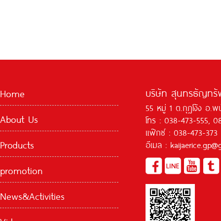
บริษัท สุนทรธัญทรัพ
Home
55 หมู่ 1 ต.กุฏโง้ง อ.
About Us
โทร : 038-473-555, 0
แฟ๊กซ์ : 038-473-373
Products
อีเมล : kaijaerice.gp
promotion
News&Activities
Video