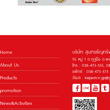
บริษัท สุนทรธัญทรัพ
Home
55 หมู่ 1 ต.กุฏโง้ง อ.
About Us
โทร : 038-473-555, 0
แฟ๊กซ์ : 038-473-373
Products
อีเมล : kaijaerice.gp
promotion
News&Activities