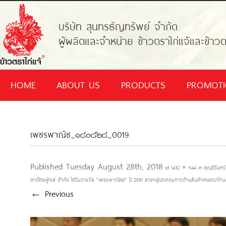
บริษัท สุนทรธัญทรัพย์ จำกัด
ผู้ผลิตและจำหน่าย ข้าวตราไก่แจ้และข้าวต
HOME
ABOUT US
PRODUCTS
PROMOT
เพชรพาณิช_๑๘๐๘๒๘_0019
Published
Tuesday August 28th, 2018
at
1432 × 1144
in
คุณธีรินทร
อาร์ไทยฟู้ดส์ จำกัด ได้รับรางวัล “เพชรพาณิชย์” ปี 2561 สาขาผู้ประกอบการด้านสินค้าเกษตร/ด้
← Previous