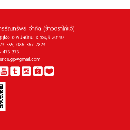
ทรธัญทรัพย์ จำกัด (ข้าวตราไก่แจ้)
กุฏโง้ง อ.พนัสนิคม จ.ชลบุรี 20140
473-555, 086-367-7823
8-473-373
jaerice.gp@gmail.com