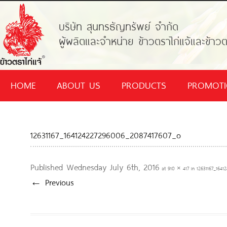
บริษัท สุนทรธัญทรัพย์ จำกัด
ผู้ผลิตและจำหน่าย ข้าวตราไก่แจ้และข้าวต
HOME
ABOUT US
PRODUCTS
PROMOT
12631167_164124227296006_2087417607_o
Published
Wednesday July 6th, 2016
at
910 × 417
in
12631167_164
← Previous