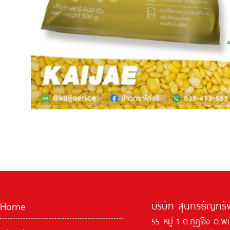
บริษัท สุนทรธัญทรัพ
Home
55 หมู่ 1 ต.กุฏโง้ง อ.